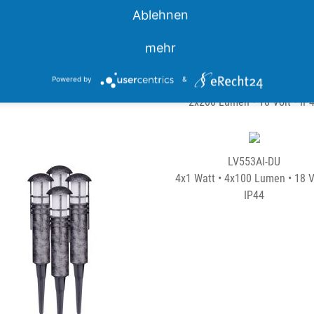
Ablehnen
mehr
LV201ORBT-DU
LV501ORBT-DU
Powered by
&
tt • 200 Lumen • 18 Volt • IP44
4x1 Watt / 2x2 Watt • 4x100 Lu
2x200 Lumen • 18 Volt • IP
LV553AI-DU
4x1 Watt • 4x100 Lumen • 18 V
IP44