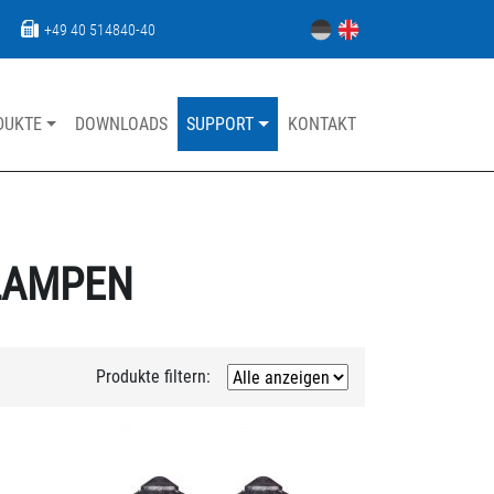
+49 40 514840-40
DUKTE
DOWNLOADS
SUPPORT
KONTAKT
Navigation übersp
LAMPEN
Produkte filtern: