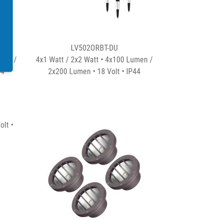
LV502ORBT-DU
men /
4x1 Watt / 2x2 Watt • 4x100 Lumen /
44
2x200 Lumen • 18 Volt • IP44
olt •